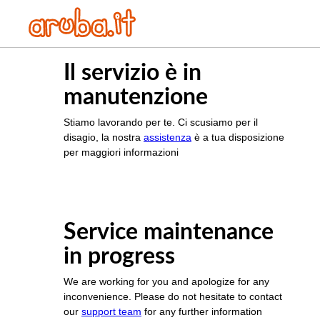
Il servizio è in
manutenzione
Stiamo lavorando per te. Ci scusiamo per il
disagio, la nostra
assistenza
è a tua disposizione
per maggiori informazioni
Service maintenance
in progress
We are working for you and apologize for any
inconvenience. Please do not hesitate to contact
our
support team
for any further information