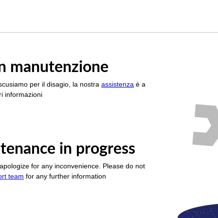
è in manutenzione
scusiamo per il disagio, la nostra
assistenza
è a
i informazioni
tenance in progress
apologize for any inconvenience. Please do not
ort team
for any further information