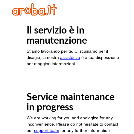
Il servizio è in
manutenzione
Stiamo lavorando per te. Ci scusiamo per il
disagio, la nostra
assistenza
è a tua disposizione
per maggiori informazioni
Service maintenance
in progress
We are working for you and apologize for any
inconvenience. Please do not hesitate to contact
our
support team
for any further information